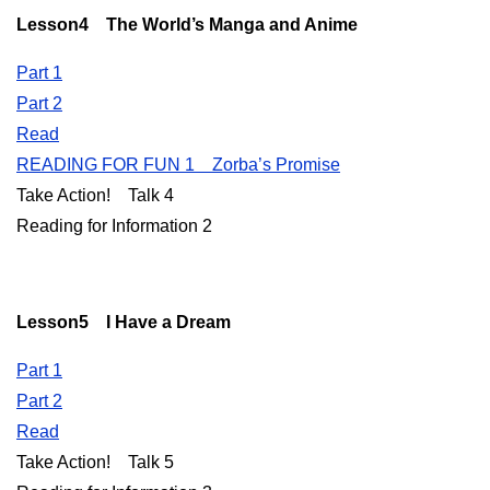
Lesson4 The World’s Manga and Anime
Part 1
Part 2
Read
READING FOR FUN 1 Zorba’s Promise
Take Action! Talk 4
Reading for Information 2
Lesson5 I Have a Dream
Part 1
Part 2
Read
Take Action! Talk 5