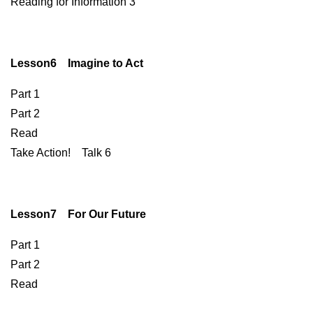
Reading for Information 3
Lesson6 Imagine to Act
Part 1
Part 2
Read
Take Action! Talk 6
Lesson7 For Our Future
Part 1
Part 2
Read