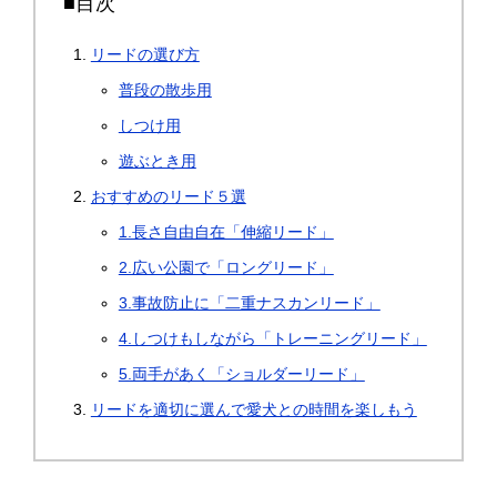
■目次
リードの選び方
普段の散歩用
しつけ用
遊ぶとき用
おすすめのリード５選
1.長さ自由自在「伸縮リード」
2.広い公園で「ロングリード」
3.事故防止に「二重ナスカンリード」
4.しつけもしながら「トレーニングリード」
5.両手があく「ショルダーリード」
リードを適切に選んで愛犬との時間を楽しもう