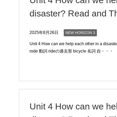
disaster? Read a
2025年8月26日
NEW HORIZON 3
Unit 4 How can we help each other in a 
rode 動詞 rideの過去形 bicycle 名詞 自・・・
Unit 4 How can we hel