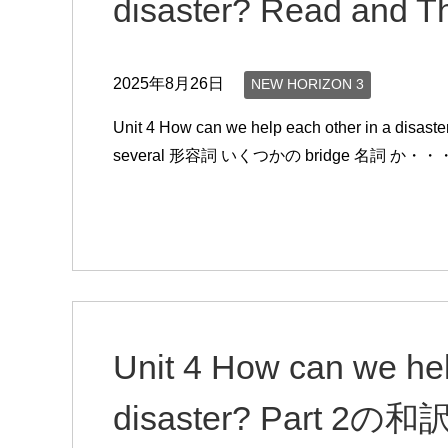
disaster? Read a
2025年8月26日
NEW HORIZON 3
Unit 4 How can we help each other in a 
several 形容詞 いくつかの bridge 名詞 か・・
Unit 4 How can we hel
disaster? Part 2