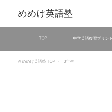
めめけ英語塾
TOP
中学英語復習プリン
めめけ英語塾
TOP
3年生