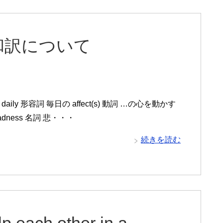
 1の和訳について
daily 形容詞 毎日の affect(s) 動詞 …の心を動かす
adness 名詞 悲・・・
続きを読む
p each other in a