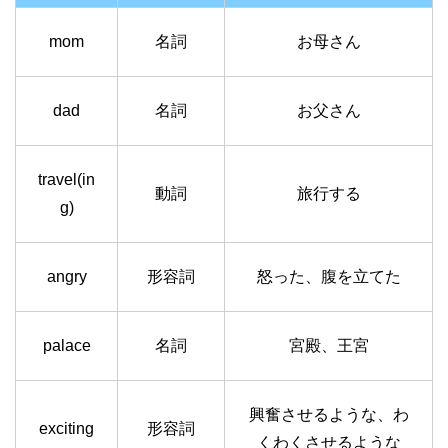
mom
名詞
お母さん
dad
名詞
お父さん
travel(in
動詞
旅行する
g)
angry
形容詞
怒った、腹を立てた
palace
名詞
宮殿、王宮
興奮させるような、わ
exciting
形容詞
くわくさせるような