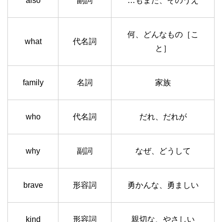
also
副詞
…もまた、そのうえ
何、どんなもの［こ
what
代名詞
と］
family
名詞
家族
who
代名詞
だれ、だれが
why
副詞
なぜ、どうして
brave
形容詞
勇かんな、勇ましい
kind
形容詞
親切な、やさしい