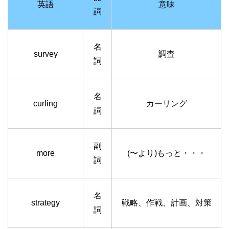
英語
意味
詞
名
survey
調査
詞
名
curling
カーリング
詞
副
more
(〜より)もっと・・・
詞
名
strategy
戦略、作戦、計画、対策
詞