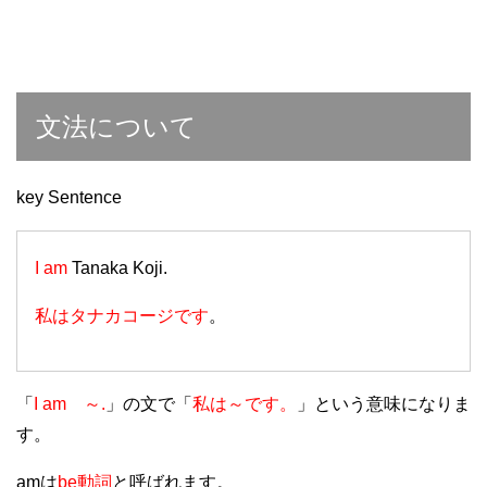
文法について
key Sentence
I am
Tanaka Koji.
私は
タナカコージ
です
。
「
I am
～.
」の文で「
私は～です。
」という意味になりま
す。
amは
be動詞
と呼ばれます。