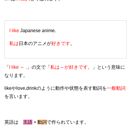
I like
Japanese anime.
私は
日本のアニメが
好きです
。
「
I like ～ .
」の文で「
私は～が好きです。
」という意味に
なります。
likeやlove,drinkのように動作や状態を表す動詞を
一般動詞
を言います。
英語は
主語
+
動詞
で作られています。